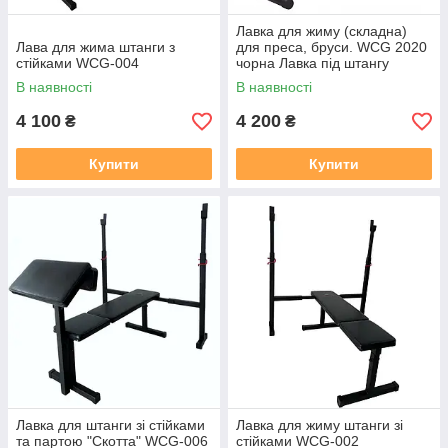
Лавка для жиму (складна)
Лава для жима штанги з
для преса, бруси. WCG 2020
стійками WCG-004
чорна Лавка під штангу
В наявності
В наявності
4 100
4 200
₴
₴
Купити
Купити
Лавка для штанги зі стійками
Лавка для жиму штанги зі
та партою "Скотта" WCG-006
стійками WCG-002