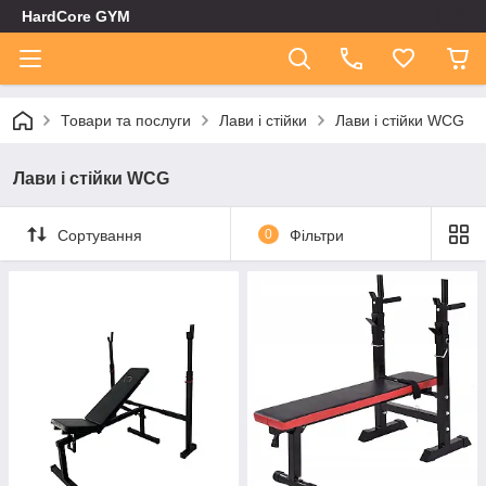
HardCore GYM
Товари та послуги
Лави і стійки
Лави і стійки WCG
Лави і стійки WCG
Сортування
0
Фільтри