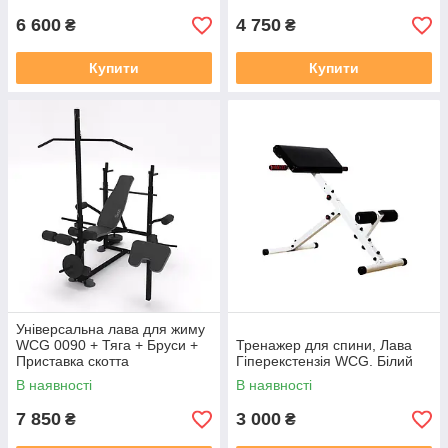
6 600
4 750
₴
₴
Купити
Купити
Універсальна лава для жиму
WCG 0090 + Тяга + Бруси +
Тренажер для спини, Лава
Приставка скотта
Гіперекстензія WCG. Білий
В наявності
В наявності
7 850
3 000
₴
₴