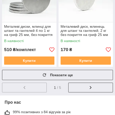
Металеві диски, млинці для
Металевий диск, млинець
штанг та гантелей 4 по 1 кг
для штанг та гантелей, 2 кг
на гриф 25 мм, без покриття
без покриття на гриф 25 мм
В наявності
В наявності
510
170
₴/комплект
₴
Купити
Купити
Показати ще
1
/ 5
Про нас
99% позитивних з 84 відгуків за рік