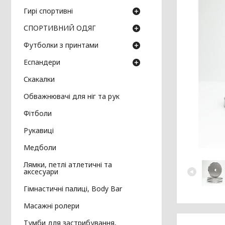
Гирі спортивні
СПОРТИВНИЙ ОДЯГ
Футболки з принтами
Еспандери
Скакалки
Обважнювачі для ніг та рук
Фітболи
Рукавиці
Медболи
Лямки, петлі атлетичні та
аксесуари
Гімнастичні палиці, Body Bar
Масажні ролери
Тумби для застрибування,