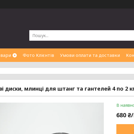
овари
Фото Клієнтів
Умови оплати та доставки
Кон
і диски, млинці для штанг та гантелей 4 по 2 к
В наявно
680 ₴