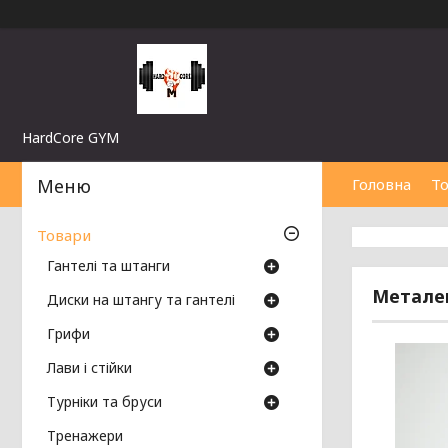
HardCore GYM
Головна
Т
Товари
Гантелі та штанги
Металев
Диски на штангу та гантелі
Грифи
Лави і стійки
Турніки та бруси
Тренажери