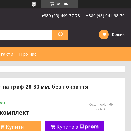
Кошик
+380 (95) 449-77-73
+380 (98) 041-98-70
Кошик
такти
Про нас
г на гриф 28-30 мм, без покриття
сті
Код:
ТокБГ-8-
2х4-31
/комплект
Купити
Купити з