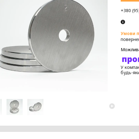
+380 (95
поверне
У компан
будь-як