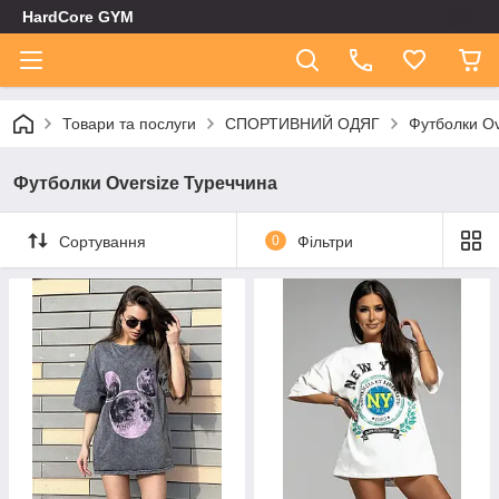
HardCore GYM
Товари та послуги
СПОРТИВНИЙ ОДЯГ
Футболки Ov
Футболки Oversize Туреччина
Сортування
0
Фільтри