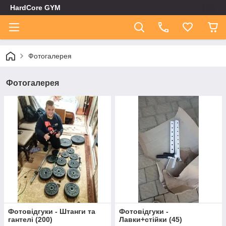
HardCore GYM
Фотогалерея
Фотогалерея
Фотовідгуки - Штанги та
Фотовідгуки -
гантелі
(
200
)
Лавки+стійки
(
45
)