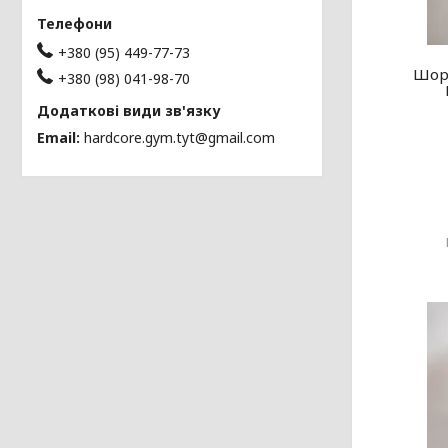
+380 (95) 449-77-73
Шорт
+380 (98) 041-98-70
Email
hardcore.gym.tyt@gmail.com