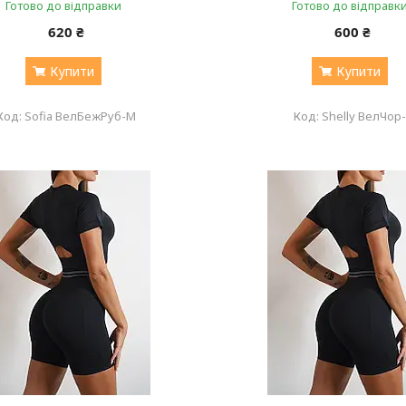
Готово до відправки
Готово до відправк
620 ₴
600 ₴
Купити
Купити
Sofia ВелБежРуб-М
Shelly ВелЧор-