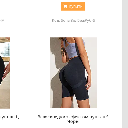
Купити
б-М
Sofia ВелБежРуб-S
пуш-ап L,
Велосипедки з ефектом пуш-ап S,
Чорні