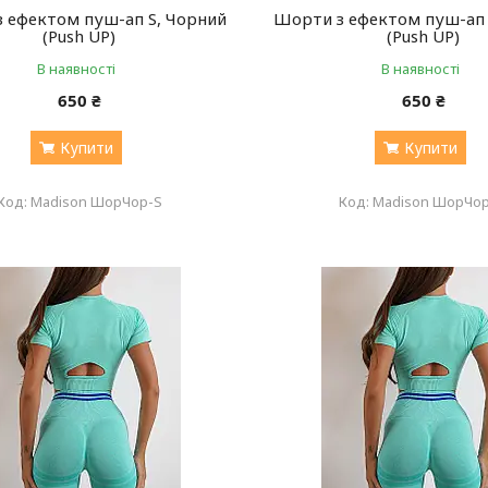
 ефектом пуш-ап S, Чорний
Шорти з ефектом пуш-ап
(Push UP)
(Push UP)
В наявності
В наявності
650 ₴
650 ₴
Купити
Купити
Madison ШорЧор-S
Madison ШорЧо