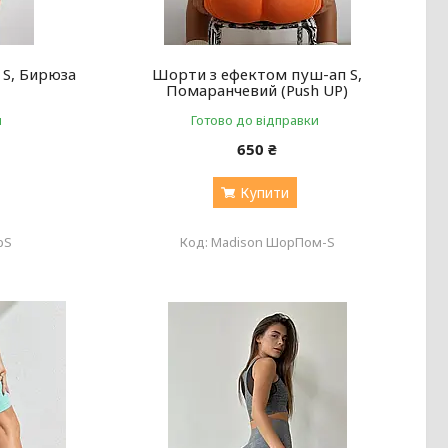
 S, Бирюза
Шорти з ефектом пуш-ап S,
Помаранчевий (Push UP)
и
Готово до відправки
650 ₴
Купити
рS
Madison ШорПом-S