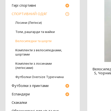
Гирі спортивні
СПОРТИВНИЙ ОДЯГ
Лосини (Легінси)
Топи, рашгарди та майки
Велосипедки та шорти
Комплекти з велосипедками,
шортами
Комплекти з лосинами
(легінсами)
Велосипе
S, Чорн
Футболки Oversize Туреччина
Футболки з принтами
Еспандери
Скакалки
Обважнювачі для ніг та рук