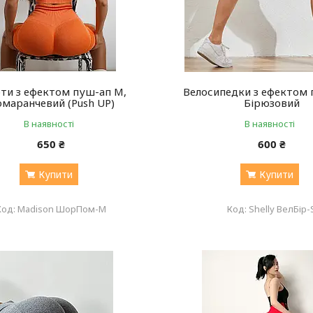
и з ефектом пуш-ап М,
Велосипедки з ефектом 
маранчевий (Push UP)
Бірюзовий
В наявності
В наявності
650 ₴
600 ₴
Купити
Купити
Madison ШорПом-M
Shelly ВелБір-