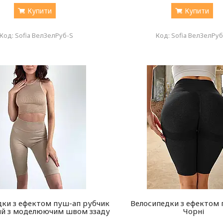
Купити
Купити
Sofia ВелЗелРуб-S
Sofia ВелЗелРу
дки з ефектом пуш-ап рубчик
Велосипедки з ефектом 
ий з моделюючим швом ззаду
Чорні