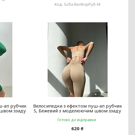
Sofia ВелКорРуб-М
ш-ап рубчик
Велосипедки з ефектом пуш-ап рубчик
 швом ззаду
S, Бежевий з моделюючим швом ззаду
Готово до відправки
620 ₴