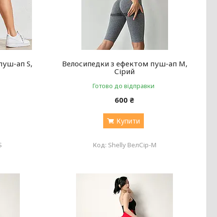
пуш-ап S,
Велосипедки з ефектом пуш-ап М,
Сірий
Готово до відправки
600 ₴
Купити
S
Shelly ВелСір-M