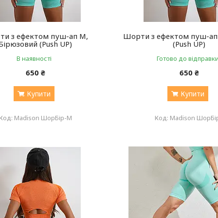
и з ефектом пуш-ап М,
Шорти з ефектом пуш-ап
Бірюзовий (Push UP)
(Push UP)
В наявності
Готово до відправк
650 ₴
650 ₴
Купити
Купити
Madison ШорБір-M
Madison ШорБі