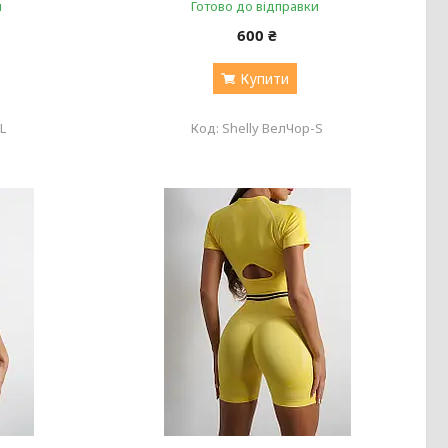
и
Готово до відправки
600 ₴
Купити
L
Shelly ВелЧор-S