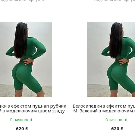
дки з ефектом пуш-ап рубчик
Велосипедки з ефектом пу
ий з моделюючим швом ззаду
М, Зелений з моделюючим
В наявності
В наявності
620 ₴
620 ₴