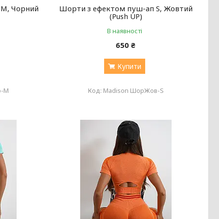
 М, Чорний
Шорти з ефектом пуш-ап S, Жовтий
(Push UP)
В наявності
650 ₴
Купити
р-M
Madison ШорЖов-S