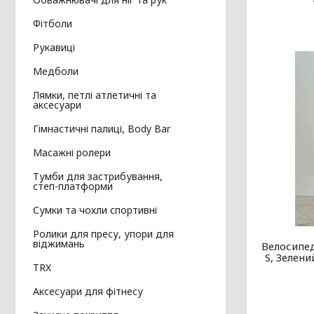
Фітболи
Рукавиці
Медболи
Лямки, петлі атлетичні та
аксесуари
Гімнастичні палиці, Body Bar
Масажні ролери
Тумби для застрибування,
степ-платформи
Сумки та чохли спортивні
Ролики для пресу, упори для
віджимань
Велосипе
S, Зелен
TRX
Аксесуари для фітнесу