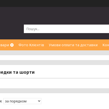
овари
Фото Клієнтів
Умови оплати та доставки
Кон
педки та шорти