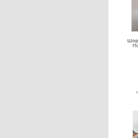
Шорт
По