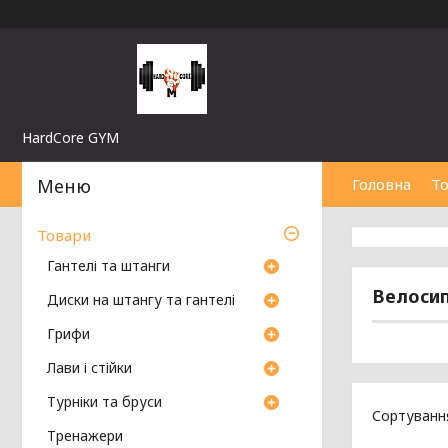
HardCore GYM
Головна
Т
Товари
Гантелі та штанги
Велоси
Диски на штангу та гантелі
Грифи
Лави і стійки
Турніки та бруси
Тренажери