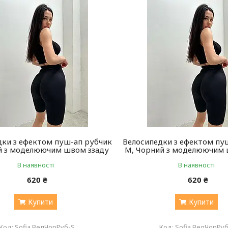
дки з ефектом пуш-ап рубчик
Велосипедки з ефектом пу
ий з моделюючим швом ззаду
M, Чорний з моделюючим 
В наявності
В наявності
620 ₴
620 ₴
Купити
Купити
Sofia ВелЧорРуб-S
Sofia ВелЧорРу