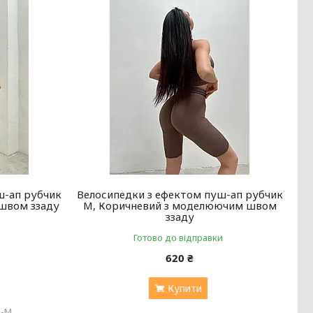
ш-ап рубчик
Велосипедки з ефектом пуш-ап рубчик
швом ззаду
М, Коричневий з моделюючим швом
ззаду
Готово до відправки
620 ₴
Купити
б-M