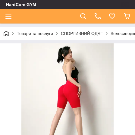
HardCore GYM
Товари та послуги
СПОРТИВНИЙ ОДЯГ
Велосипедк