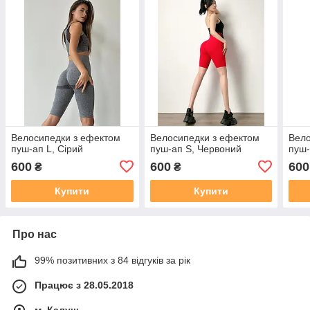
Велосипедки з ефектом
Велосипедки з ефектом
Вело
пуш-ап L, Сірий
пуш-ап S, Червоний
пуш-
600
600
600
₴
₴
Купити
Купити
Про нас
99% позитивних з 84 відгуків за рік
Працює з 28.05.2018
м. Калуш