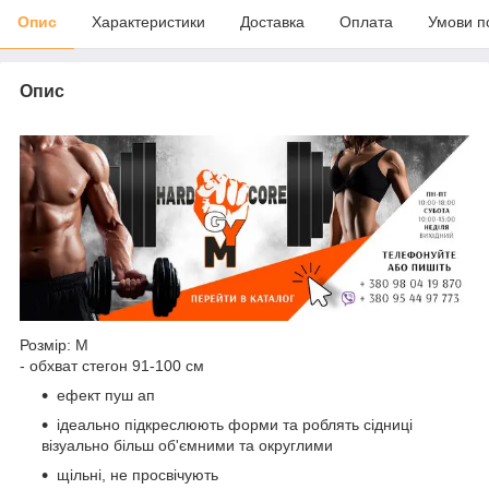
Опис
Характеристики
Доставка
Оплата
Умови п
Опис
Розмір:
М
- обхват стегон 91-100 см
ефект пуш ап
ідеально підкреслюють форми та роблять сідниці
візуально більш об'ємними та округлими
щільні, не просвічують