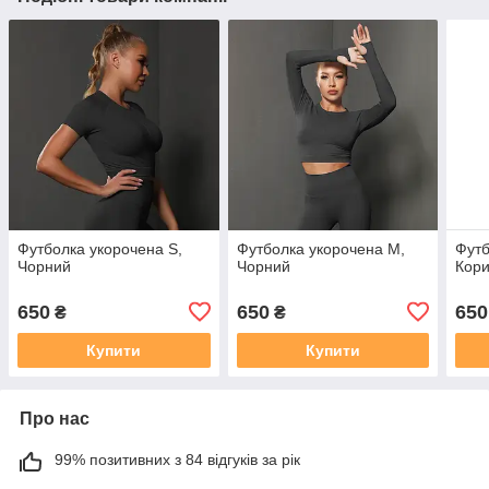
Футболка укорочена S,
Футболка укорочена M,
Футб
Чорний
Чорний
Кори
650
650
650
₴
₴
Купити
Купити
Про нас
99% позитивних з 84 відгуків за рік