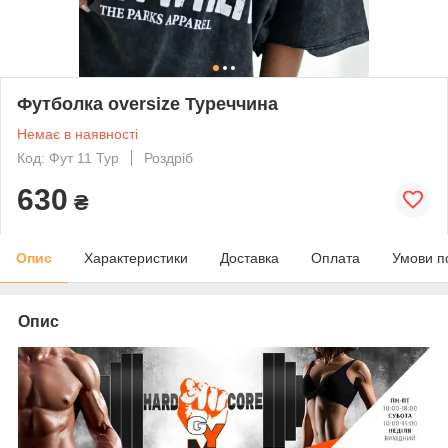
Футболка oversize Туреччина
Немає в наявності
Код: Фут 11 Тур
Роздріб
630
₴
Опис
Характеристики
Доставка
Оплата
Умови п
Опис