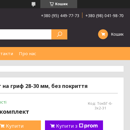
Кошик
+380 (95) 449-77-73
+380 (98) 041-98-70
Кошик
такти
Про нас
г на гриф 28-30 мм, без покриття
сті
Код:
ТокБГ-6-
3х2-31
/комплект
Купити
Купити з