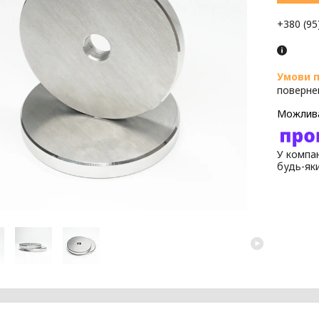
+380 (95
поверне
У компан
будь-як