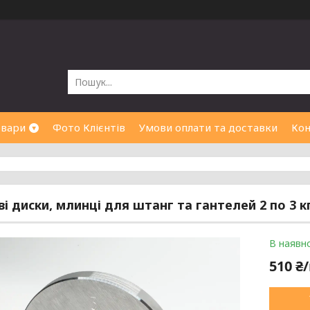
овари
Фото Клієнтів
Умови оплати та доставки
Кон
і диски, млинці для штанг та гантелей 2 по 3 к
В наявно
510 ₴