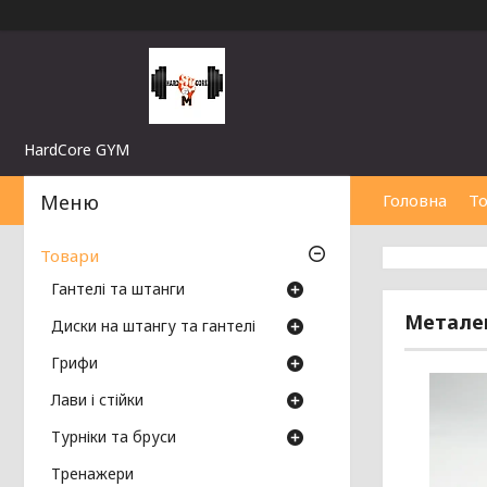
HardCore GYM
Головна
Т
Товари
Гантелі та штанги
Металев
Диски на штангу та гантелі
Грифи
Лави і стійки
Турніки та бруси
Тренажери