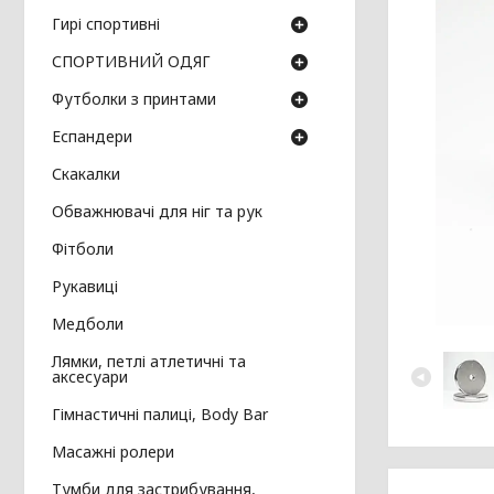
Гирі спортивні
СПОРТИВНИЙ ОДЯГ
Футболки з принтами
Еспандери
Скакалки
Обважнювачі для ніг та рук
Фітболи
Рукавиці
Медболи
Лямки, петлі атлетичні та
аксесуари
Гімнастичні палиці, Body Bar
Масажні ролери
Тумби для застрибування,