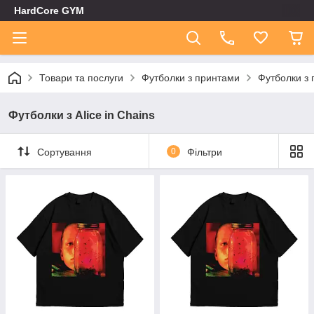
HardCore GYM
Товари та послуги
Футболки з принтами
Футболки з 
Футболки з Alice in Chains
Сортування
0
Фільтри