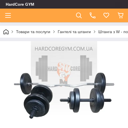
HardCore GYM
Товари та послуги
Гантелі та штанги
Штанга з W - по