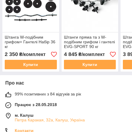
Штанга W-подібним
Штанги пряма та з W-
Штан
грифом+ Гантелі Набір 36
подібним грифом і гантелі
поді
кг
EVG-SPORT 90 кг
EVG
2 350
4 845
3 8
₴/комплект
₴/комплект
Купити
Купити
Про нас
99% позитивних з 84 відгуків за рік
Працює з 28.05.2018
м. Калуш
Петра Каракая, 32а, Калуш, Україна
Контакти