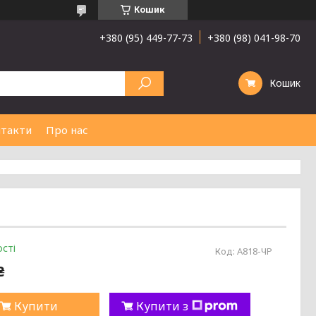
Кошик
+380 (95) 449-77-73
+380 (98) 041-98-70
Кошик
такти
Про нас
сті
Код:
А818-ЧР
₴
Купити
Купити з