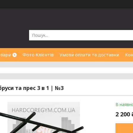
овари
Фото Клієнтів
Умови оплати та доставки
Кон
бруси та прес 3 в 1 | №3
В наявно
2 200 