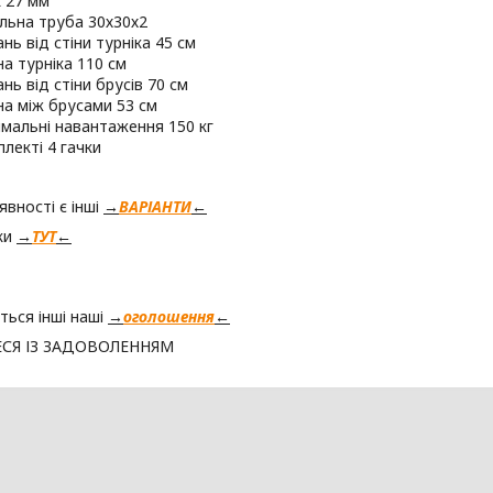
к 27 мм
льна труба 30х30х2
нь від стіни турніка 45 см
а турніка 110 см
нь від стіни брусів 70 см
а між брусами 53 см
мальні навантаження 150 кг
плекті 4 гачки
явності є інші
→
ВАРІАНТИ
←
ки
→
ТУТ
←
ться інші наші
→
оголошення
←
СЯ ІЗ ЗАДОВОЛЕННЯМ