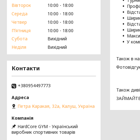
Турні
Вівторок
10:00
18:00
Профі
Відста
Середа
10:00
18:00
Ширин
Четвер
10:00
18:00
Відста
Ширин
Пʼятниця
10:00
18:00
Макси
Субота
Вихідний
У ком
Неділя
Вихідний
Також в на
Фотовідгу
Контакти
+380954497773
Також диві
ЗАЙМАЙТЕ
Петра Каракая, 32а, Калуш, Україна
HardCore GYM - Український
виробник спортивних товарів