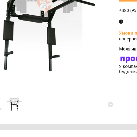
+380 (95
поверне
У компан
будь-як