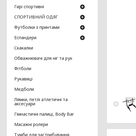
Гирі спортивні
СПОРТИВНИЙ ОДЯГ
Футболки з принтами
Еспандери
Скакалки
Обважнювачі для ніг та рук
Фітболи
Рукавиці
Медболи
Лямки, петлі атлетичні та
аксесуари
Гімнастичні палиці, Body Bar
Масажні ролери
Тумби для застрибування,