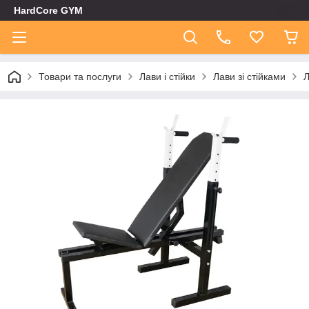
HardCore GYM
Товари та послуги
Лави і стійки
Лави зі стійками
Л