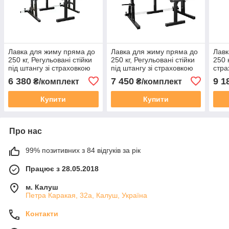
Лавка для жиму пряма до
Лавка для жиму пряма до
Лавк
250 кг, Регульовані стійки
250 кг, Регульовані стійки
250 к
під штангу зі страховкою
під штангу зі страховкою
стра
40х40х2 мм до 200 кг
та брусами 40х40х2 мм до
50х5
6 380
7 450
9 1
₴/комплект
₴/комплект
200 кг
Купити
Купити
Про нас
99% позитивних з 84 відгуків за рік
Працює з 28.05.2018
м. Калуш
Петра Каракая, 32а, Калуш, Україна
Контакти