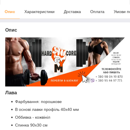
Опис
Характеристики
Доставка
Оплата
Умови п
Опис
Лава
Фарбування: порошкове
В основі лавки профіль 40х40 мм
Оббивка - кожвініл
Спинка 90х30 см