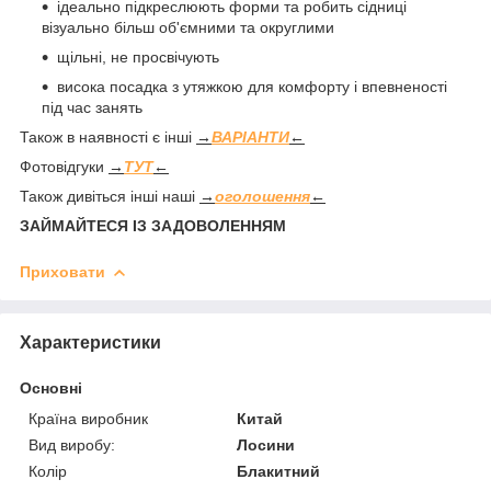
ідеально підкреслюють форми та робить сідниці
візуально більш об'ємними та округлими
щільні, не просвічують
висока посадка з утяжкою для комфорту і впевненості
під час занять
Також в наявності є інші
→
ВАРІАНТИ
←
Фотовідгуки
→
ТУТ
←
Також дивіться інші наші
→
оголошення
←
ЗАЙМАЙТЕСЯ ІЗ ЗАДОВОЛЕННЯМ
Приховати
Характеристики
Основні
Країна виробник
Китай
Вид виробу:
Лосини
Колір
Блакитний