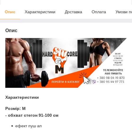
Опис
Характеристики
Доставка
Оплата
Умови п
Опис
Характеристики
Розмір:
M
- обхват стегон 91-100 см
ефект пуш ап