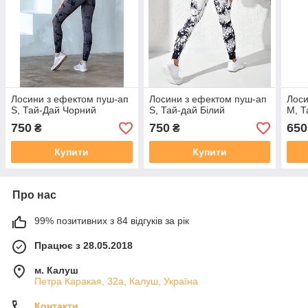
Лосини з ефектом пуш-ап
Лосини з ефектом пуш-ап
Лоси
S, Тай-Дай Чорний
S, Тай-дай Білий
M, Т
750
750
650
₴
₴
Купити
Купити
Про нас
99% позитивних з 84 відгуків за рік
Працює з 28.05.2018
м. Калуш
Петра Каракая, 32а, Калуш, Україна
Контакти