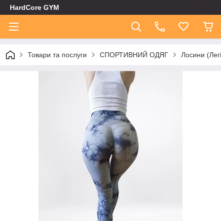
HardCore GYM
Товари та послуги
СПОРТИВНИЙ ОДЯГ
Лосини (Лег