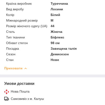
Країна виробник
Туреччина
Вид виробу
Лосини
Колір
Білий
Міжнародний розмір
M
Розмір жіночого одягу (UA)
44
Стать
Жіноча
Тип тканини
Біфлекс
Обхват стегон
98 см
Посадка
Завищена талія
Сезон
Демисезон
Стан
Нове
Приховати
Умови доставки
Нова Пошта
Самовивіз з м. Калуш