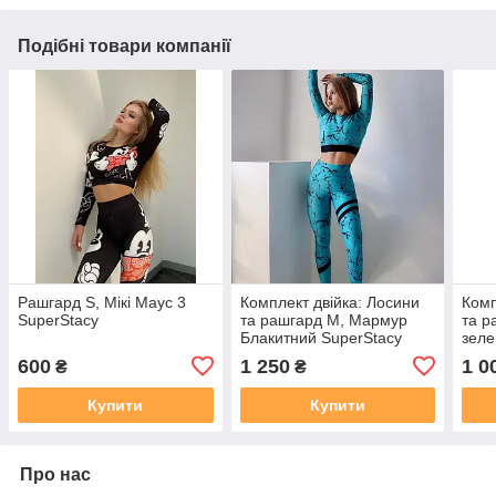
Подібні товари компанії
Рашгард S, Мікі Маус 3
Комплект двійка: Лосини
Комп
SuperStacy
та рашгард M, Мармур
та р
Блакитний SuperStacy
зеле
600
1 250
1 0
₴
₴
Купити
Купити
Про нас