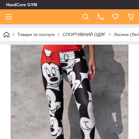
HardCore GYM
Товари та послуги
СПОРТИВНИЙ ОДЯГ
Лосини (Лег