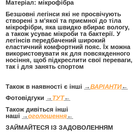
Матеріал: мікрофібра
Безшовні легінси які не просвічують
створені з м'якої та приємної до тіла
мікрофібри, яка швидко вбирає вологу,
а також усуває мікроби та бактерії. У
легінсів передбачений широкий
еластичний комфортний пояс. Їх можна
використовувати як для повсякденного
носіння, щоб підкреслити свої переваги,
так і для занять спортом
Також в наявності є інші
→
ВАРІАНТИ
←
Фотовідгуки
→
ТУТ
←
Також дивіться інші
наші
→
оголошення
←
ЗАЙМАЙТЕСЯ ІЗ ЗАДОВОЛЕННЯМ