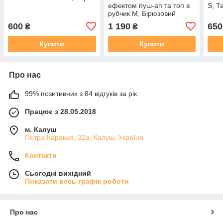
ефектом пуш-ап та топ в
S, Т
рубчик M, Бірюзовий
(harbor blue) з
600
1 190
650
₴
₴
моделюючим швом ззаду
(Легінси)
Купити
Купити
Про нас
99% позитивних з 84 відгуків за рік
Працює з 28.05.2018
м. Калуш
Петра Каракая, 32а, Калуш, Україна
Контакти
Сьогодні вихідний
Показати весь графік роботи
Про нас