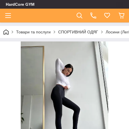
HardCore GYM
Товари та послуги
СПОРТИВНИЙ ОДЯГ
Лосини (Лег