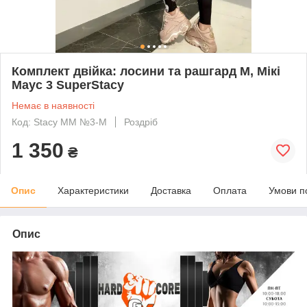
Комплект двійка: лосини та рашгард M, Мікі
Маус 3 SuperStacy
Немає в наявності
Код: Stacy ММ №3-M
Роздріб
1 350
₴
Опис
Характеристики
Доставка
Оплата
Умови п
Опис