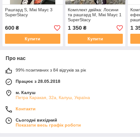
Рашгард S, Мікі Маус 3
Комплект двійка: Лосини
Комп
SuperStacy
та рашгард M, Мікі Маус 1
ефек
SuperStacy
рашг
пале
600
1 350
1 3
₴
₴
Купити
Купити
Про нас
99% позитивних з 84 відгуків за рік
Працює з 28.05.2018
м. Калуш
Петра Каракая, 32а, Калуш, Україна
Контакти
Сьогодні вихідний
Показати весь графік роботи