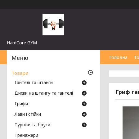
HardCore GYM
Головна
Т
Товари
Гантелі та штанги
Гриф га
Диски на штангу та гантелі
Грифи
Лави і стійки
Турніки та бруси
Тренажери