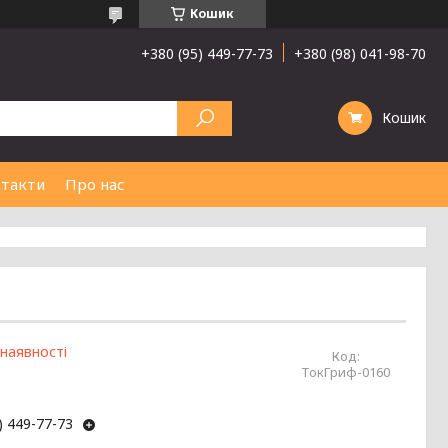
Кошик
+380 (95) 449-77-73
+380 (98) 041-98-70
Кошик
такти
Про нас
 наявності
Код:
ТокГриф-0160
) 449-77-73