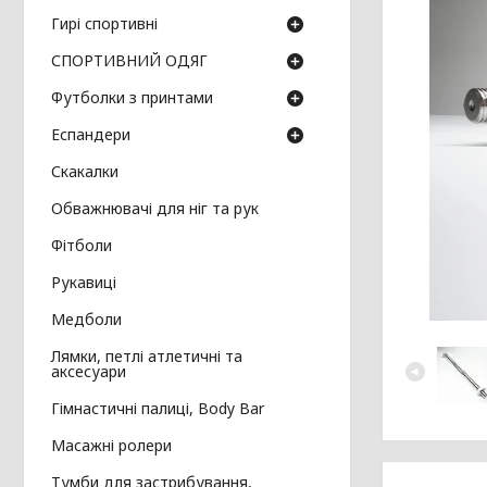
Гирі спортивні
СПОРТИВНИЙ ОДЯГ
Футболки з принтами
Еспандери
Скакалки
Обважнювачі для ніг та рук
Фітболи
Рукавиці
Медболи
Лямки, петлі атлетичні та
аксесуари
Гімнастичні палиці, Body Bar
Масажні ролери
Тумби для застрибування,