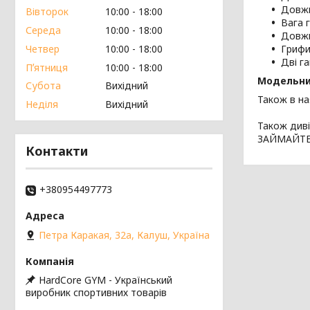
Довжи
Вівторок
10:00
18:00
Вага г
Середа
10:00
18:00
Довжи
Четвер
10:00
18:00
Грифи
Дві г
Пʼятниця
10:00
18:00
Модельни
Субота
Вихідний
Також в на
Неділя
Вихідний
Також диві
ЗАЙМАЙТЕ
Контакти
+380954497773
Петра Каракая, 32а, Калуш, Україна
HardCore GYM - Український
виробник спортивних товарів