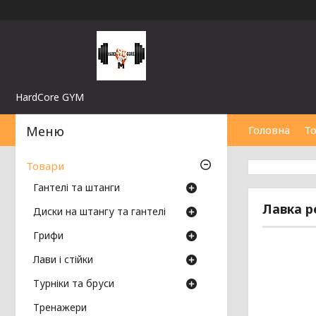
HardCore GYM
Головна
Т
Товари
Гантелі та штанги
Лавка р
Диски на штангу та гантелі
Грифи
Лави і стійки
Турніки та бруси
Тренажери