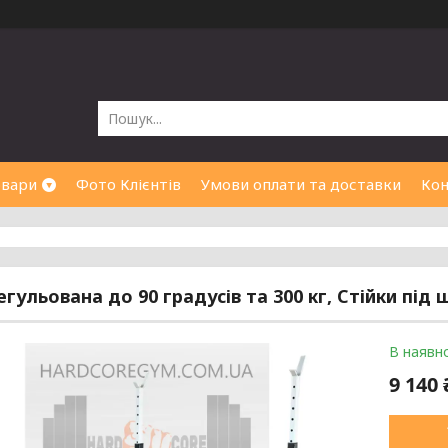
овари
Фото Клієнтів
Умови оплати та доставки
Кон
егульована до 90 градусів та 300 кг, Стійки під
В наявно
9 140