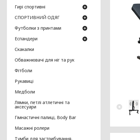
Гирі спортивні
СПОРТИВНИЙ ОДЯГ
Футболки з принтами
Еспандери
Скакалки
Обважнювачі для ніг та рук
Фітболи
Рукавиці
Медболи
Лямки, петлі атлетичні та
аксесуари
Гімнастичні палиці, Body Bar
Масажні ролери
Тумби для застрибування,