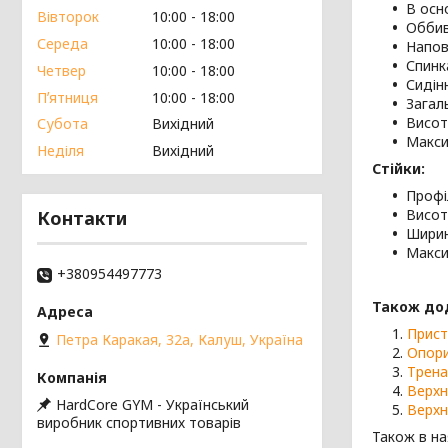
В осн
Вівторок
10:00
18:00
Оббивк
Середа
10:00
18:00
Напов
Спинк
Четвер
10:00
18:00
Сидін
Пʼятниця
10:00
18:00
Загал
Висот
Субота
Вихідний
Макси
Неділя
Вихідний
Стійки:
Профі
Висот
Контакти
Ширин
Макси
+380954497773
Також до
Прист
Петра Каракая, 32а, Калуш, Україна
Опори
Трена
Верхн
HardCore GYM - Український
Верхн
виробник спортивних товарів
Також в на