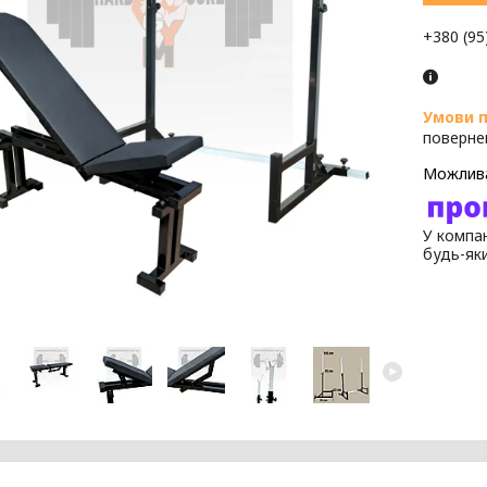
+380 (95
поверне
У компан
будь-як