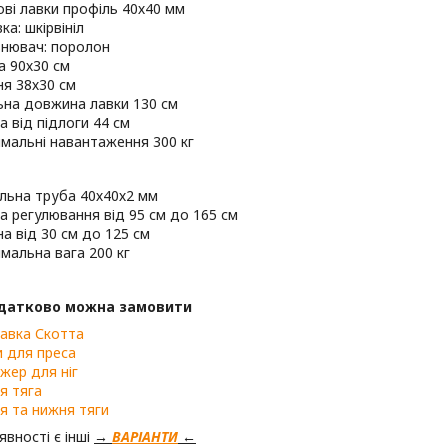
ові лавки профіль 40х40 мм
а: шкірвініл
нювач: поролон
а 90х30 см
ня 38х30 см
ьна довжина лавки 130 см
а від підлоги 44 см
мальні навантаження 300 кг
льна труба 40х40х2 мм
а регулювання від 95 см до 165 см
а від 30 см до 125 см
мальна вага 200 кг
датково можна замовити
авка Скотта
 для преса
жер для ніг
я тяга
я та нижня тяги
явності є інші
→
ВАРІАНТИ
←