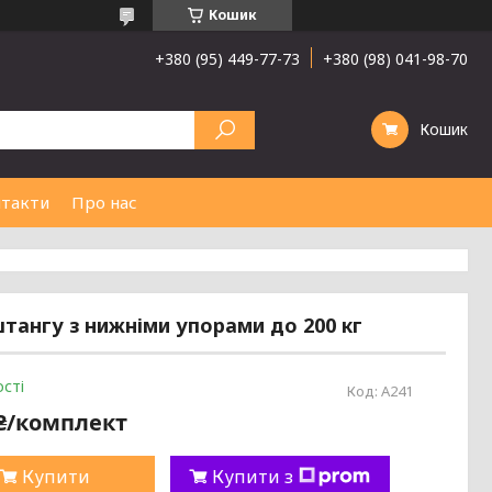
Кошик
+380 (95) 449-77-73
+380 (98) 041-98-70
Кошик
такти
Про нас
 штангу з нижніми упорами до 200 кг
сті
Код:
А241
 ₴/комплект
Купити
Купити з