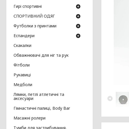
Гирі спортивні
СПОРТИВНИЙ ОДЯГ
Футболки з принтами
Еспандери
Скакалки
Обважнювачі для ніг та рук
Фітболи
Рукавиці
Медболи
Лямки, петлі атлетичні та
аксесуари
Гімнастичні палиці, Body Bar
Масажні ролери
Тумби для застрибування,