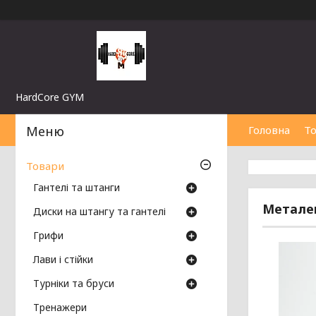
HardCore GYM
Головна
Т
Товари
Гантелі та штанги
Металев
Диски на штангу та гантелі
Грифи
Лави і стійки
Турніки та бруси
Тренажери