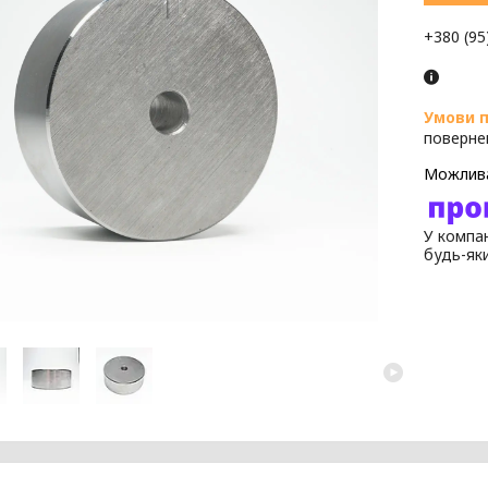
+380 (95
поверне
У компан
будь-як