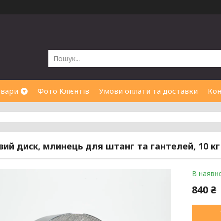
овари
Фото Клієнтів
Умови оплати та доставки
Кон
ий диск, млинець для штанг та гантелей, 10 кг
В наявно
840 ₴