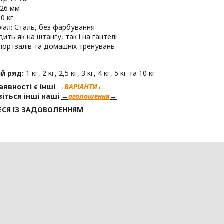
 26 мм
0 кг
іал: Сталь, без фарбування
ить як на штангу, так і на гантелі
портзалів та домашніх тренувань
й ряд:
1 кг, 2 кг, 2,5 кг, 3 кг, 4 кг, 5 кг та 10 кг
аявності є інші
→
ВАРІАНТИ
←
іться інші наші
→
оголошення
←
СЯ ІЗ ЗАДОВОЛЕННЯМ