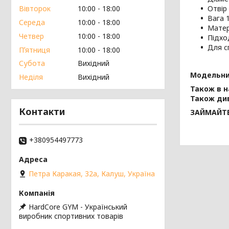
Отвір
Вівторок
10:00
18:00
Вага 1
Середа
10:00
18:00
Матер
Четвер
10:00
18:00
Підход
Для с
Пʼятниця
10:00
18:00
Субота
Вихідний
Модельни
Неділя
Вихідний
Також в н
Також див
Контакти
ЗАЙМАЙТЕ
+380954497773
Петра Каракая, 32а, Калуш, Україна
HardCore GYM - Український
виробник спортивних товарів