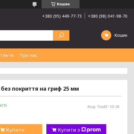
Кошик
+380 (95) 449-77-73
+380 (98) 041-98-70
Кошик
такти
Про нас
 без покриття на гриф 25 мм
сті
Код:
ТокБГ-10-26
Купити
Купити з