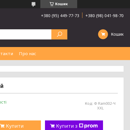
Кошик
+380 (95) 449-77-73
+380 (98) 041-98-70
Кошик
такти
Про нас
ий
сті
Код:
Ф Ram002-Ч
XXL
Купити
Купити з