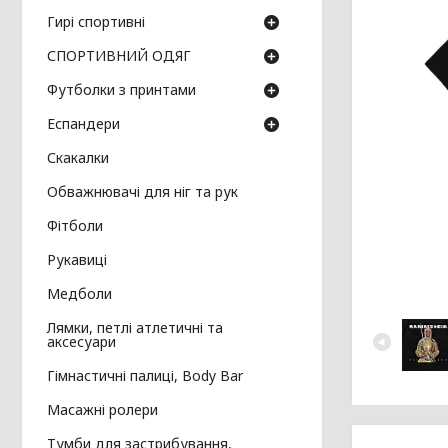
Гирі спортивні
СПОРТИВНИЙ ОДЯГ
Футболки з принтами
Еспандери
Скакалки
Обважнювачі для ніг та рук
Фітболи
Рукавиці
Медболи
Лямки, петлі атлетичні та
аксесуари
Гімнастичні палиці, Body Bar
Масажні ролери
Тумби для застрибування,