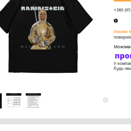
+380 (95
поверне
У компан
будь-як