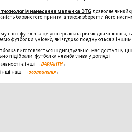
 технологія нанесення малюнка DTG
дозволяє якнайк
ваність барвистого принта, а також зберегти його насич
му світі футболка це універсальна річ як для чоловіка, т
яємо футболки унісекс, які чудово поєднуються з інш
болка виготовляється індивідуально, має доступну ціну
ьно підібрали, футболка невибаглива у догляді
аявності є інші
→
ВАРІАНТИ
←
 інші наші
→
оголошення
←