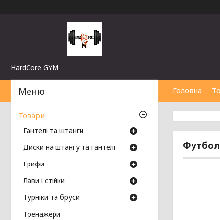
HardCore GYM
Головна
Т
Товари
Гантелі та штанги
Футболк
Диски на штангу та гантелі
Грифи
Лави і стійки
Турніки та бруси
Тренажери