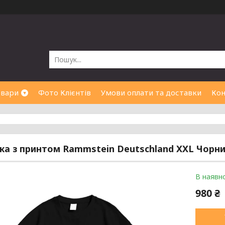
овари
Фото Клієнтів
Умови оплати та доставки
Кон
а з принтом Rammstein Deutschland XXL Чорн
В наявно
980 ₴