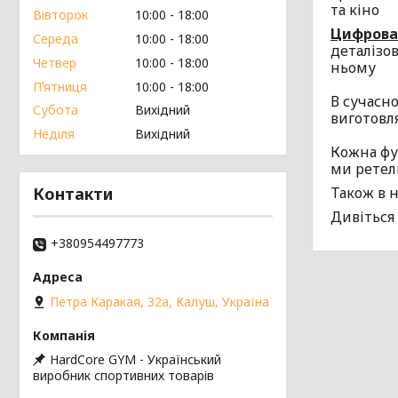
та кіно
Вівторок
10:00
18:00
Цифрова
Середа
10:00
18:00
деталізо
Четвер
10:00
18:00
ньому
Пʼятниця
10:00
18:00
В сучасно
Субота
Вихідний
виготовл
Неділя
Вихідний
Кожна фут
ми ретел
Контакти
Також в н
Дивіться
+380954497773
Петра Каракая, 32а, Калуш, Україна
HardCore GYM - Український
виробник спортивних товарів