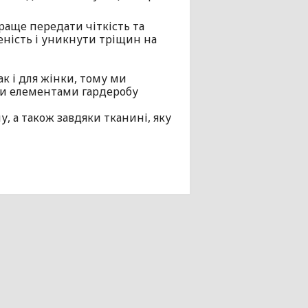
раще передати чіткість та
еність і уникнути тріщин на
ак і для жінки, тому ми
ими елементами гардеробу
, а також завдяки тканині, яку