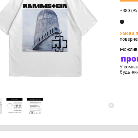
+380 (95
поверне
У компан
будь-як