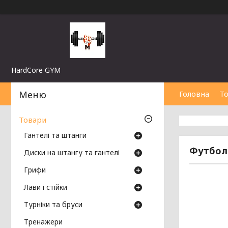
HardCore GYM
Головна
Т
Товари
Гантелі та штанги
Футболк
Диски на штангу та гантелі
Грифи
Лави і стійки
Турніки та бруси
Тренажери