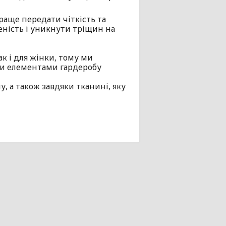
раще передати чіткість та
еність і уникнути тріщин на
ак і для жінки, тому ми
ими елементами гардеробу
, а також завдяки тканині, яку