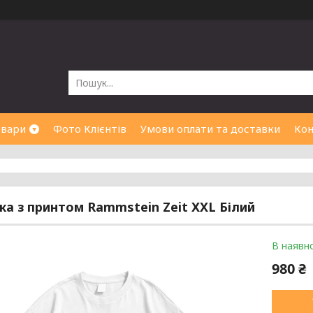
овари
Фото Клієнтів
Умови оплати та доставки
Кон
а з принтом Rammstein Zeit XXL Білий
В наявно
980 ₴