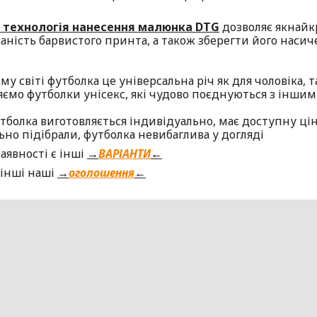
 технологія нанесення малюнка DTG
дозволяє якнайк
ваність барвистого принта, а також зберегти його насич
му світі футболка це універсальна річ як для чоловіка, т
яємо футболки унісекс, які чудово поєднуються з інш
болка виготовляється індивідуально, має доступну ціну
ьно підібрали, футболка невибаглива у догляді
аявності є інші
→
ВАРІАНТИ
←
 інші наші
→
оголошення
←