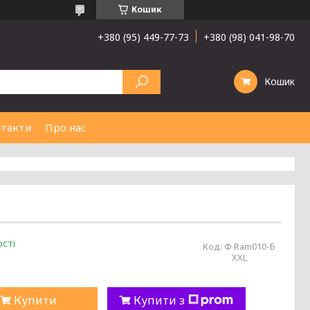
Кошик
+380 (95) 449-77-73
+380 (98) 041-98-70
Кошик
такти
Про нас
сті
Код:
Ф Ram010-Б
XXL
Купити
Купити з