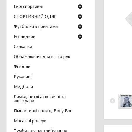
Гирі спортивні
СПОРТИВНИЙ ОДЯГ
Футболки з принтами
Еспандери
Скакалки
Обважнювачі для ніг та рук
Фітболи
Рукавиці
Медболи
Лямки, петлі атлетичні та
аксесуари
Гімнастичні палиці, Body Bar
Масажні ролери
Тумби для застрибування,