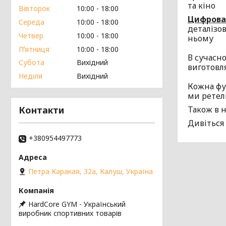
та кіно
Вівторок
10:00
18:00
Цифрова
Середа
10:00
18:00
деталізо
Четвер
10:00
18:00
ньому
Пʼятниця
10:00
18:00
В сучасно
Субота
Вихідний
виготовл
Неділя
Вихідний
Кожна фут
ми ретел
Контакти
Також в н
Дивіться
+380954497773
Петра Каракая, 32а, Калуш, Україна
HardCore GYM - Український
виробник спортивних товарів