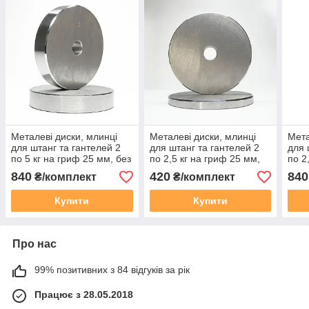
Металеві диски, млинці
Металеві диски, млинці
Мета
для штанг та гантелей 2
для штанг та гантелей 2
для 
по 5 кг на гриф 25 мм, без
по 2,5 кг на гриф 25 мм,
по 2
покриття
без покриття
мм, 
840
420
840
₴/комплект
₴/комплект
Купити
Купити
Про нас
99% позитивних з 84 відгуків за рік
Працює з 28.05.2018