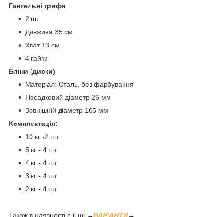
Гантельні грифи
2 шт
Довжина 35 см
Хват 13 см
4 гайки
Бліни (диски)
Матеріал: Сталь, без фарбування
Посадковий діаметр 26 мм
Зовнішній діаметр 165 мм
Комплектація:
10 кг -2 шт
5 кг - 4 шт
4 кг - 4 шт
3 кг - 4 шт
2 кг - 4 шт
Також в наявності є інші
→
ВАРІАНТИ
←