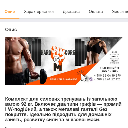
Опис
Характеристики
Доставка
Оплата
Умови п
Опис
Комплект для силових тренувань із загальною
вагою 92 кг. Включає два типи грифів — прямий
і W-подібний, а також металеві гантелі без
покриття. Ідеально підходить для домашніх
занять, розвитку сили та м’язової маси.