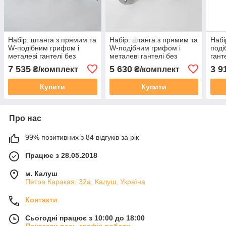
Набір: штанга з прямим та
Набір: штанга з прямим та
Набі
W-подібним грифом і
W-подібним грифом і
поді
металеві гантелі без
металеві гантелі без
гант
покриття, 82 кг
покриття, 60 кг
покр
7 535
5 630
3 9
₴/комплект
₴/комплект
Купити
Купити
Про нас
99% позитивних з 84 відгуків за рік
Працює з 28.05.2018
м. Калуш
Петра Каракая, 32а, Калуш, Україна
Контакти
Сьогодні працює з 10:00 до 18:00
Показати весь графік роботи