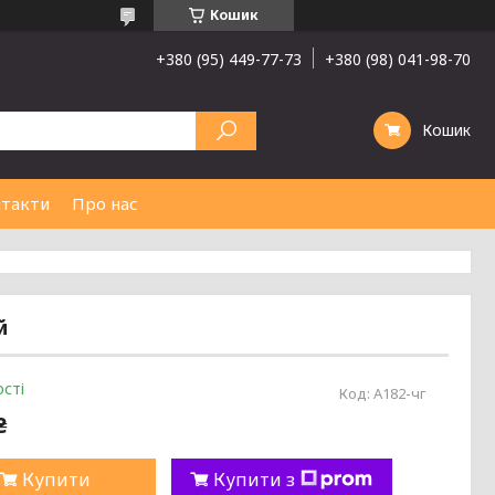
Кошик
+380 (95) 449-77-73
+380 (98) 041-98-70
Кошик
такти
Про нас
й
сті
Код:
А182-чг
₴
Купити
Купити з