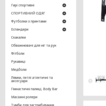
Гирі спортивні
СПОРТИВНИЙ ОДЯГ
Футболки з принтами
Еспандери
Скакалки
Обважнювачі для ніг та рук
Фітболи
Рукавиці
Медболи
Лямки, петлі атлетичні та
аксесуари
Гімнастичні палиці, Body Bar
Масажні ролери
Тумби для застрибування,