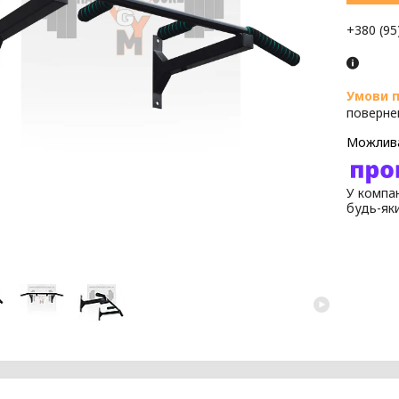
+380 (95
поверне
У компан
будь-як