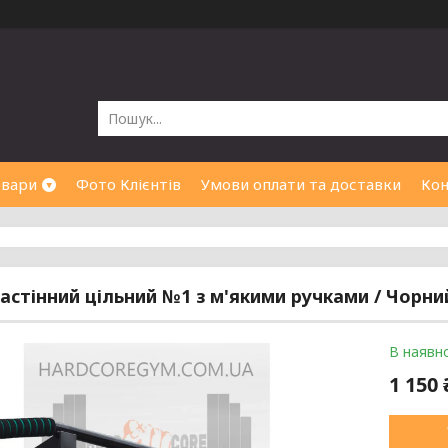
овари
Фото Клієнтів
Умови оплати та доставки
Кон
настінний цільний №1 з м'якими ручками / Чорни
В наявно
1 150 