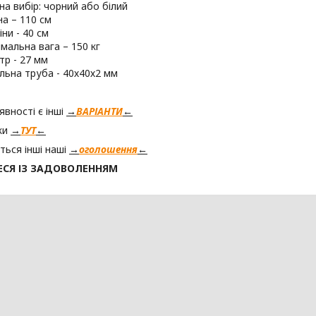
на вибір: чорний або білий
а – 110 см
іни - 40 см
мальна вага – 150 кг
тр - 27 мм
льна труба - 40х40х2 мм
явності є інші
→
ВАРІАНТИ
←
ки
→
ТУТ
←
ться інші наші
→
оголошення
←
СЯ ІЗ ЗАДОВОЛЕННЯМ