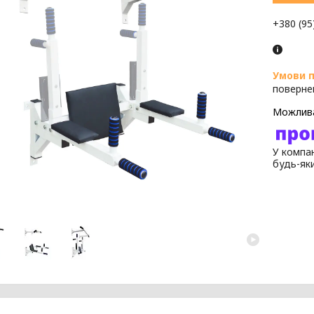
+380 (95
поверне
У компан
будь-як