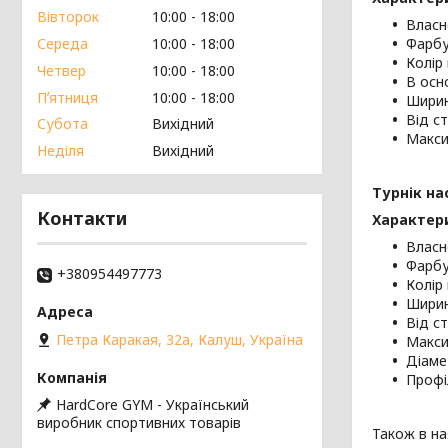
Вівторок
10:00
18:00
Власн
Середа
10:00
18:00
Фарбу
Колір 
Четвер
10:00
18:00
В осн
Пʼятниця
10:00
18:00
Ширин
Від ст
Субота
Вихідний
Макси
Неділя
Вихідний
Турнік на
Контакти
Характер
Власн
Фарбу
+380954497773
Колір 
Ширин
Від ст
Петра Каракая, 32а, Калуш, Україна
Макси
Діаме
Профі
HardCore GYM - Український
виробник спортивних товарів
Також в на