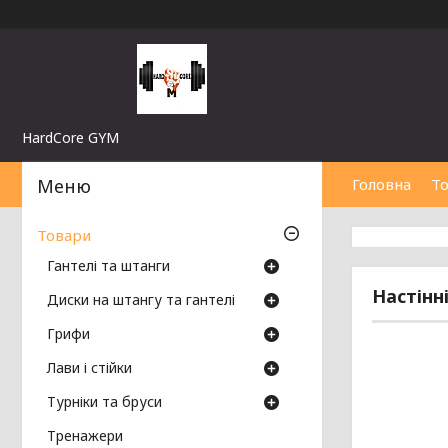
HardCore GYM
Головна
Т
Товари
Гантелі та штанги
Настінн
Диски на штангу та гантелі
Грифи
Лави і стійки
Турніки та бруси
Тренажери