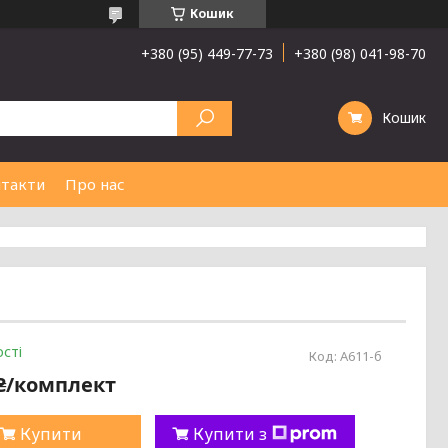
Кошик
+380 (95) 449-77-73
+380 (98) 041-98-70
Кошик
такти
Про нас
сті
Код:
А611-б
 ₴/комплект
Купити
Купити з