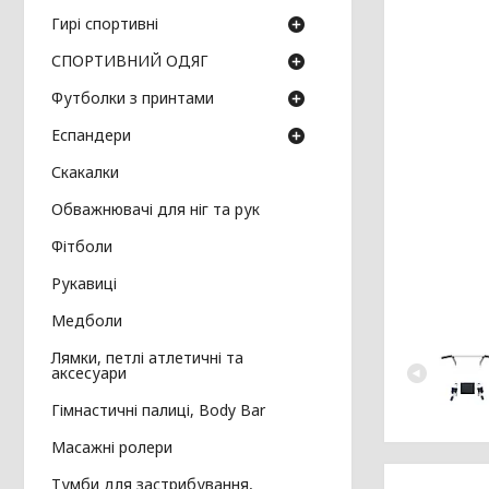
Гирі спортивні
СПОРТИВНИЙ ОДЯГ
Футболки з принтами
Еспандери
Скакалки
Обважнювачі для ніг та рук
Фітболи
Рукавиці
Медболи
Лямки, петлі атлетичні та
аксесуари
Гімнастичні палиці, Body Bar
Масажні ролери
Тумби для застрибування,