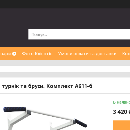
овари
Фото Клієнтів
Умови оплати та доставки
Кон
і турнік та бруси. Комплект А611-б
В наявно
3 420