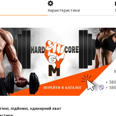
Характеристики
тінні, підйомні, одинарний хват
истики: