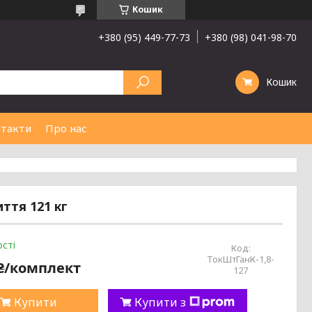
Кошик
+380 (95) 449-77-73
+380 (98) 041-98-70
Кошик
такти
Про нас
ття 121 кг
сті
Код:
ТокШтГанК-1,8-
 ₴/комплект
127
Купити
Купити з