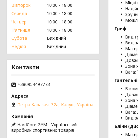
Міцні
Вівторок
10:00
18:00
Надійн
Середа
10:00
18:00
Зручн
Можли
Четвер
10:00
18:00
Гриф
Пʼятниця
10:00
18:00
Вид г
Субота
Вихідний
Вид з
Неділя
Вихідний
Матер
Діаме
Довжи
Зона 
Контакти
Вага: 
Гантельні
+380954497773
В ком
Довжи
Зона 
Петра Каракая, 32а, Калуш, Україна
Діаме
Вага: 
Вид з
HardCore GYM - Український
Бліни (ди
виробник спортивних товарів
Матер