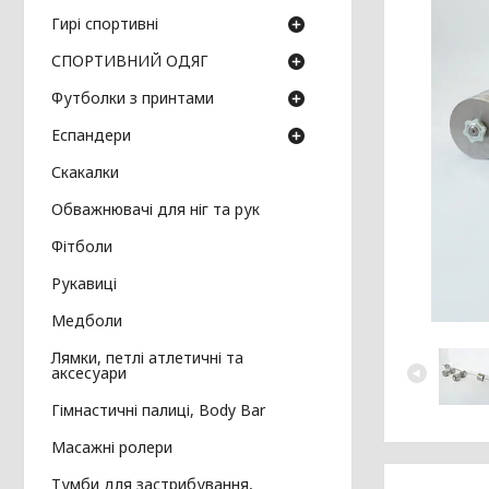
Гирі спортивні
СПОРТИВНИЙ ОДЯГ
Футболки з принтами
Еспандери
Скакалки
Обважнювачі для ніг та рук
Фітболи
Рукавиці
Медболи
Лямки, петлі атлетичні та
аксесуари
Гімнастичні палиці, Body Bar
Масажні ролери
Тумби для застрибування,