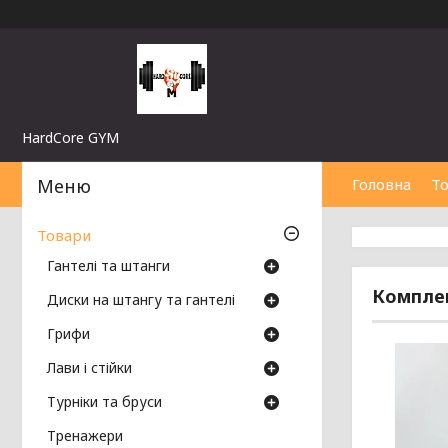
HardCore GYM
Головна
Т
Товари
Гантелі та штанги
Комплек
Диски на штангу та гантелі
Грифи
Лави і стійки
Турніки та бруси
Тренажери