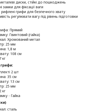
 металеві диски, стійкі до пошкоджень
і замки для фіксації ваги
і рифлені грифи для безпечного хвату
вість регулювати вагу під рівень підготовки
рифа: Прямий
амку: Гвинтовий (гайка)
іал: Хромований метал
тр: 25 мм
на: 1,8 м
хвату: 108 см
7 кг
 грифи:
плекті 2 шт
на: 35 см
хвату: 13 см
тр: 25 мм
2 кг
амку - Гайка
ски)
іал: сталь