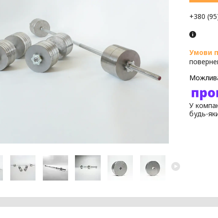
+380 (95
поверне
У компан
будь-як