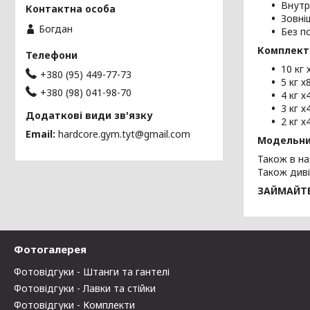
Внутр
Зовні
Богдан
Без п
Комплект
10 кг 
+380 (95) 449-77-73
5 кг х
+380 (98) 041-98-70
4 кг х
3 кг х
2 кг х
Email
hardcore.gym.tyt@gmail.com
Модельний
Також в на
Також диві
ЗАЙМАЙТЕ
Фотогалерея
Фотовідгуки - Штанги та гантелі
Фотовідгуки - Лавки та стійки
Фотовідгуки - Комплекти