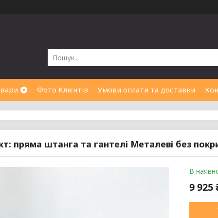
овари
Фото Клієнтів
Умови оплати та доставки
Кон
т: пряма штанга та гантелі Металеві без покри
В наявно
9 925