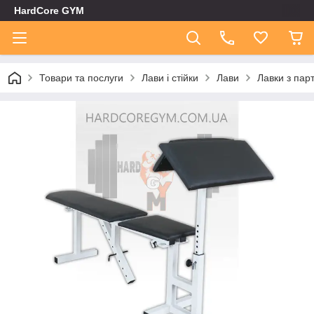
HardCore GYM
Товари та послуги
Лави і стійки
Лави
Лавки з пар