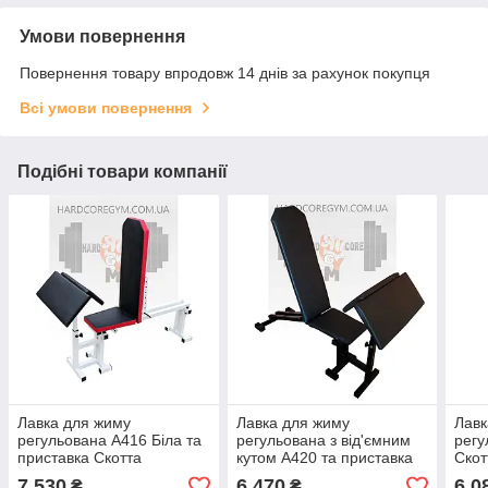
Умови повернення
Повернення товару впродовж 14 днів за рахунок покупця
Всі умови повернення
Подібні товари компанії
Лавка для жиму
Лавка для жиму
Лавк
регульована А416 Біла та
регульована з від'ємним
регу
приставка Скотта
кутом А420 та приставка
Скот
Скотта
7 530
6 470
6 0
₴
₴