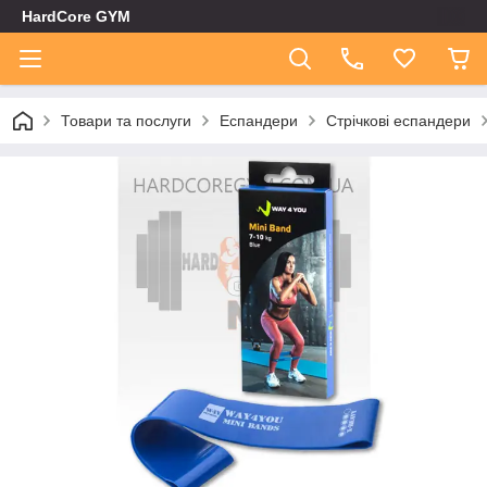
HardCore GYM
Товари та послуги
Еспандери
Стрічкові еспандери