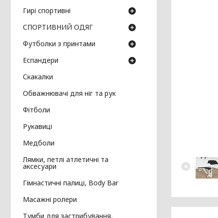
Гирі спортивні
СПОРТИВНИЙ ОДЯГ
Футболки з принтами
Еспандери
Скакалки
Обважнювачі для ніг та рук
Фітболи
Рукавиці
Медболи
Лямки, петлі атлетичні та
аксесуари
Гімнастичні палиці, Body Bar
Масажні ролери
Тумби для застрибування,