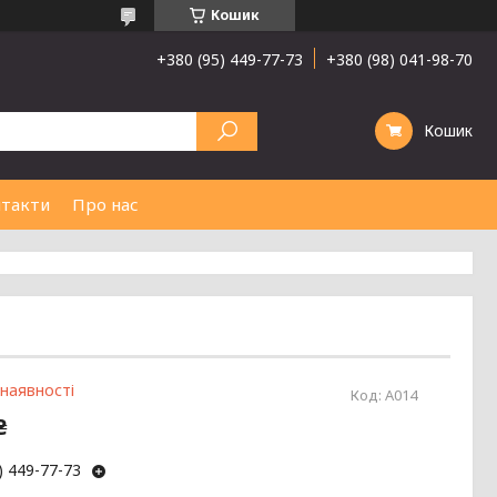
Кошик
+380 (95) 449-77-73
+380 (98) 041-98-70
Кошик
такти
Про нас
 наявності
Код:
А014
₴
) 449-77-73