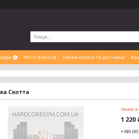
овари
Фото Клієнтів
Умови оплати та доставки
Кон
ка Скотта
Немає в
1 220 
+380 (95