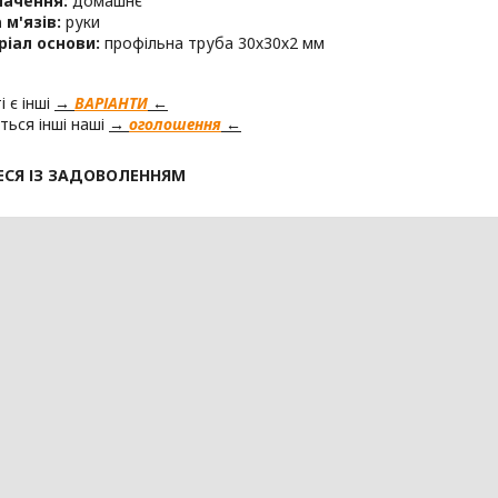
начення:
домашнє
 м'язів:
руки
іал основи:
профільна труба 30х30х2 мм
 є інші
→
ВАРІАНТИ
←
ться інші наші
→
оголошення
←
СЯ ІЗ ЗАДОВОЛЕННЯМ