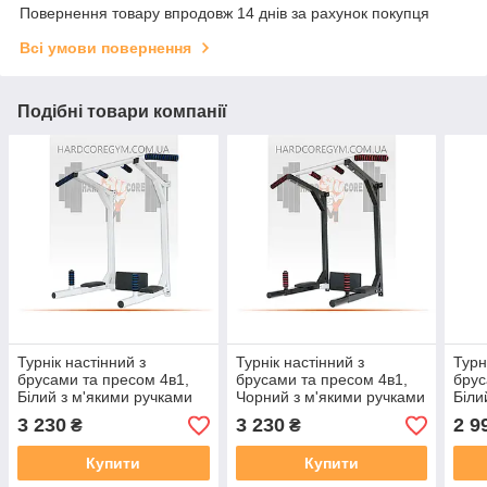
Повернення товару впродовж 14 днів за рахунок покупця
Всі умови повернення
Подібні товари компанії
Турнік настінний з
Турнік настінний з
Турн
брусами та пресом 4в1,
брусами та пресом 4в1,
брус
Білий з м'якими ручками
Чорний з м'якими ручками
Біли
3 230
3 230
2 9
₴
₴
Купити
Купити