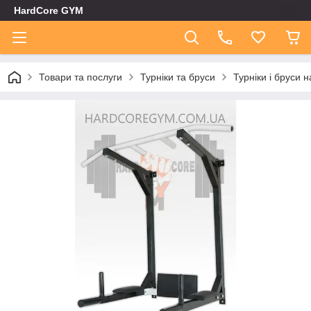
HardCore GYM
Товари та послуги
Турніки та бруси
Турніки і бруси н