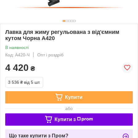
Лавка для жиму регульована з від'ємним
кутом Чорна А420
В наявності
Код: А420-Ч
Опт і роздріб
4 420
₴
3 536 ₴
від 5 шт.
Купити
або
Купити з
Що таке купити з Пром?