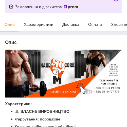
Замовлення під захистом
Опис
Характеристики
Доставка
Оплата
Умови п
Опис
Характерики:
🏋️‍♂️
ВЛАСНЕ ВИРОБНИЦТВО
Фарбування: порошкове
Колір на вибір: чорний або білий