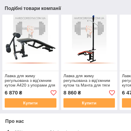
Подібні товари компанії
Лавка для жиму
Лавка для жиму
Лавк
регульована з від'ємним
регульована з від'ємним
регу
кутом А420 з упорами для
кутом та Мачта для тяги
куто
пресу
Скот
6 870
8 860
6 4
₴
₴
Купити
Купити
Про нас