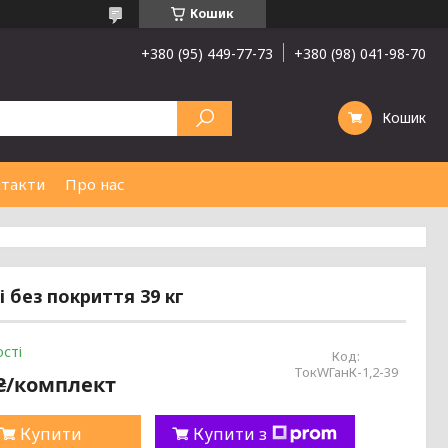
Кошик
+380 (95) 449-77-73
+380 (98) 041-98-70
Кошик
такти
Про нас
 без покриття 39 кг
сті
Код:
ТокWГанК-1,2-39
 ₴/комплект
Купити
Купити з