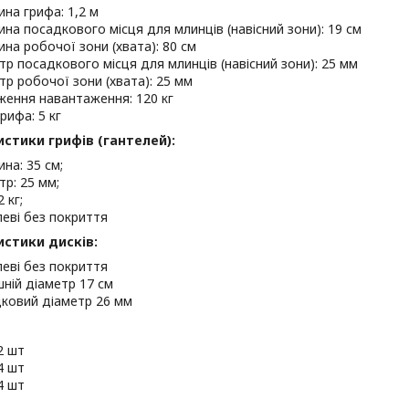
на грифа: 1,2 м
на посадкового місця для млинців (навісний зони): 19 см
на робочої зони (хвата): 80 см
тр посадкового місця для млинців (навісний зони): 25 мм
тр робочої зони (хвата): 25 мм
ення навантаження: 120 кг
рифа: 5 кг
стики грифів (гантелей):
на: 35 см;
тр: 25 мм;
2 кг;
еві без покриття
стики дисків:
еві без покриття
шній діаметр 17 см
ковий діаметр 26 мм
 2 шт
 4 шт
 4 шт