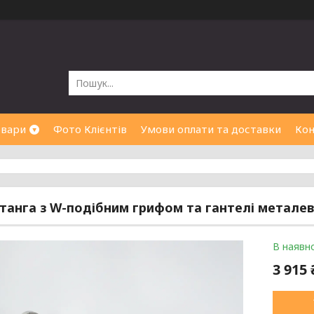
овари
Фото Клієнтів
Умови оплати та доставки
Кон
танга з W-подібним грифом та гантелі металеві
В наявно
3 915