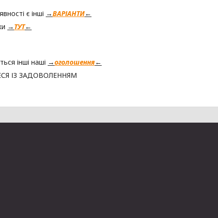
явності є інші
→
ВАРІАНТИ
←
ки
→
ТУТ
←
ться інші наші
→
оголошення
←
СЯ ІЗ ЗАДОВОЛЕННЯМ