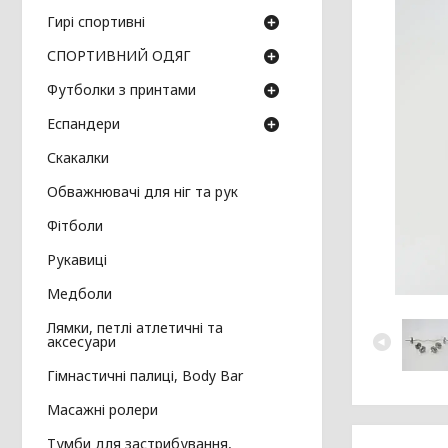
Гирі спортивні
СПОРТИВНИЙ ОДЯГ
Футболки з принтами
Еспандери
Скакалки
Обважнювачі для ніг та рук
Фітболи
Рукавиці
Медболи
Лямки, петлі атлетичні та
аксесуари
Гімнастичні палиці, Body Bar
Масажні ролери
Тумби для застрибування,