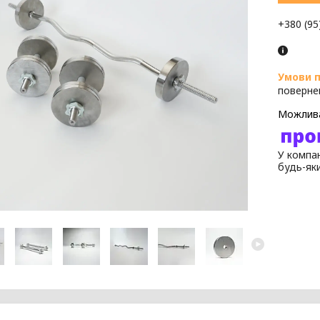
+380 (95
поверне
У компан
будь-як