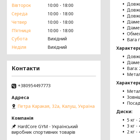
Довжи
Вівторок
10:00
18:00
Довжи
Середа
10:00
18:00
Довжи
Діаме
Четвер
10:00
18:00
Діаме
Пʼятниця
10:00
18:00
Обмеж
Субота
Вихідний
Вага г
Неділя
Вихідний
Характери
Довжи
Діаме
Контакти
Вага: 
Метал
Характери
+380954497773
Метал
Зовні
Посад
Петра Каракая, 32а, Калуш, Україна
Диски:
5 кг -
3 кг -
HardCore GYM - Український
2 кг -
виробник спортивних товарів